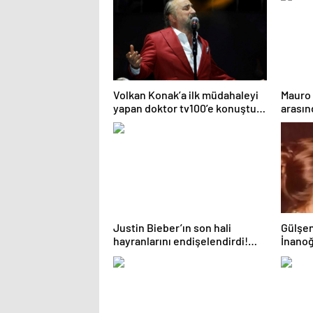
Volkan Konak’a ilk müdahaleyi
Mauro 
yapan doktor tv100’e konuştu:
arasın
Yaşam belirtisi yoktu
yaşanı
Justin Bieber’ın son hali
Gülşen
hayranlarını endişelendirdi!
İnanoğ
Yorgun ve moralsiz
dualar