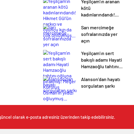
Yeşilçam’ın aranan
kötü
kadınlarındandı!
Hikmet Gül’ün
Sarı mercimeğe
şarkıcı ve oyuncu
sofralarınızda yer
kızı da çok
açın
ünlüymüş…
Yeşilçam’ın sert
bakışlı adamı Hayati
Hamzaoğlu tahtını
oğluna bırakmış!
Alanson’dan hayatı
Meğer Kuruluş
sorgulatan şarkı
Osman’ın yıldızı
oğluymuş…
güncel olarak e-posta adresiniz üzerinden takip edebilirsiniz.