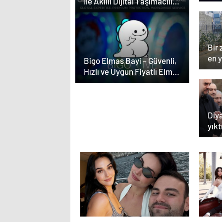
İle Akıllı Dijital Taşımacılık
Yazılımı
Bir 
en 
Bigo Elmas Bayi – Güvenli,
Hızlı ve Uygun Fiyatlı Elmas
Satın Almanın Yeni Adresi
Diy
yıkt