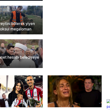
zeytini bölerek yiyen
yoksul megaloman
anet hesabı belediyeye
ı