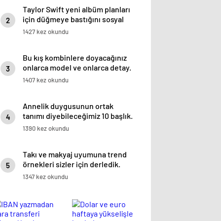
Taylor Swift yeni albüm planları
için düğmeye bastığını sosyal
2
medyadan duyurdu!
1427 kez okundu
Bu kış kombinlere doyacağınız
onlarca model ve onlarca detay.
3
1407 kez okundu
Annelik duygusunun ortak
tanımı diyebileceğimiz 10 başlık.
4
1390 kez okundu
Takı ve makyaj uyumuna trend
örnekleri sizler için derledik.
5
1347 kez okundu