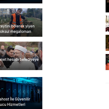
zeytini bölerek yiyen
yoksul megaloman
anet hesabı belediyeye
ı
host İle Güvenilir
ucu Hizmetleri