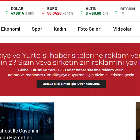
DOLAR
EURO
ALTIN
BITCOIN
47,6614
55,0428
6.499,68
%
0.05%
-0.13%
0,11
Ekonomi
Spor
Kadın
Foto Galeri
Videolar
host İle Güvenilir
ucu Hizmetleri