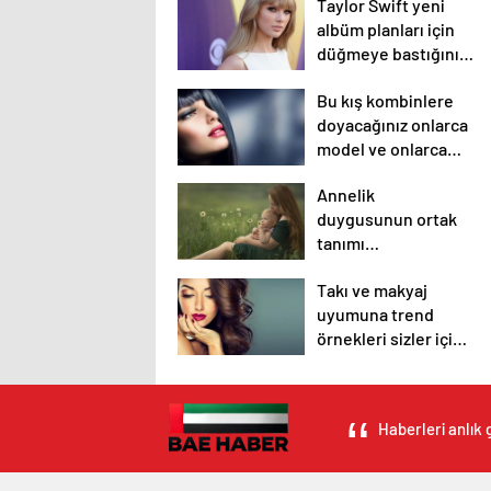
Taylor Swift yeni
albüm planları için
düğmeye bastığını
sosyal medyadan
Bu kış kombinlere
duyurdu!
doyacağınız onlarca
model ve onlarca
detay.
Annelik
duygusunun ortak
tanımı
diyebileceğimiz 10
Takı ve makyaj
başlık.
uyumuna trend
örnekleri sizler için
derledik.
Haberleri anlık 