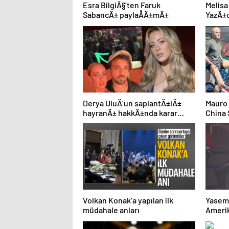
Esra BilgiÃ§’ten Faruk
Melisa
SabancÄ± paylaÅÄ±mÄ±
YazÄ±c
yÃ¼zÃ
Derya UluÄ’un saplantÄ±lÄ±
Mauro 
hayranÄ± hakkÄ±nda karar
China 
Ã§Ä±ktÄ±: Adalet yerini buldu
taraft
Volkan Konak’a yapılan ilk
Yasemi
müdahale anları
Amerik
buluş