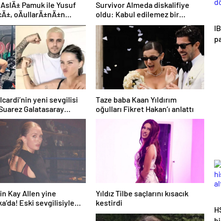
 AslÄ± Pamuk ile Yusuf
Survivor Almeda diskalifiye
Ä±, oÄullarÄ±nÄ±n
oldu: Kabul edilemez bir
¼nÃ¼ ilk kez gÃ¶sterdi
durum!
I
pa
d
Icardi’nin yeni sevgilisi
Taze baba Kaan Yıldırım
Suarez Galatasaray
oğulları Fikret Hakan’ı anlattı
arına müjdeyi verdi
n Kay Allen yine
Yıldız Tilbe saçlarını kısacık
a’da! Eski sevgilisiyle
kestirdi
H
tu
h