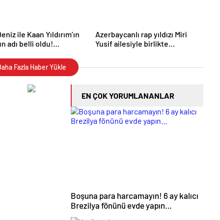
eniz ile Kaan Yıldırım’ın
Azerbaycanlı rap yıldızı Miri
n adı belli oldu!
Yusif ailesiyle birlikte
nin ismi verildi
Türkiye’ye yerleşti! O artık
izmirli!
aha Fazla Haber Yükle
EN ÇOK YORUMLANANLAR
Boşuna para harcamayın! 6 ay kalıcı
Brezilya fönünü evde yapın…