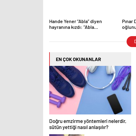
Hande Yener “Abla” diyen
Pınar D
hayranına kızdı: “Abla
oğlunu
kelimesini kullanmıyoruz”
Dedesi
D
EN ÇOK OKUNANLAR
Doğru emzirme yöntemleri nelerdir,
sütün yettiği nasıl anlaşılır?