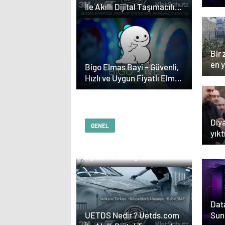
İle Akıllı Dijital Taşımacılık
Yazılımı
Bir 
en 
Bigo Elmas Bayi – Güvenli,
Hızlı ve Uygun Fiyatlı Elmas
Satın Almanın Yeni Adresi
Diy
GENEL
yıkt
Serjoy : Dijital Medya
Ajansı, Google Reklam
Ajansı, SEO Ajansı ve
Web Tasarım Ajansı
Data
Sun
UETDS Nedir ? Uetds.com