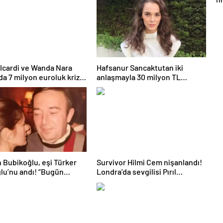
al
Icardi ve Wanda Nara
Hafsanur Sancaktutan iki
da 7 milyon euroluk kriz
anlaşmayla 30 milyon TL
yor
kazandı
 Bubikoğlu, eşi Türker
Survivor Hilmi Cem nişanlandı!
lu’nu andı! “Bugün
Londra’da sevgilisi Pırıl
ımızı yolladık sevgiyle”
Atasev’e evlilik teklifi etmişti