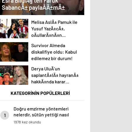
Esra BilgiÃ§’ten Faruk
SabancÄ± paylaÅÄ±mÄ±
Melisa AslÄ± Pamuk ile
Yusuf YazÄ±cÄ±,
oÄullarÄ±nÄ±n
yÃ¼zÃ¼nÃ¼ ilk kez
Survivor Almeda
gÃ¶sterdi
diskalifiye oldu: Kabul
edilemez bir durum!
Derya UluÄ’un
saplantÄ±lÄ± hayranÄ±
hakkÄ±nda karar
Ã§Ä±ktÄ±: Adalet yerini
KATEGORİNİN POPÜLERLERİ
buldu
Doğru emzirme yöntemleri
nelerdir, sütün yettiği nasıl
1
anlaşılır?
1978 kez okundu