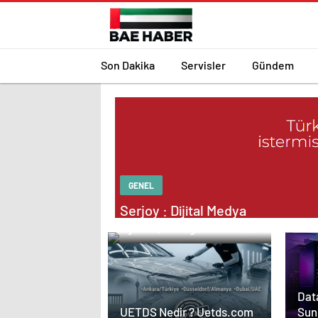
Son Dakika
Servisler
Gündem
GENEL
Serjoy : Dijital Medya
Ajansı, Google Reklam
Ajansı, SEO Ajansı ve
Web Tasarım Ajansı
Data
Sun
UETDS Nedir ? Uetds.com