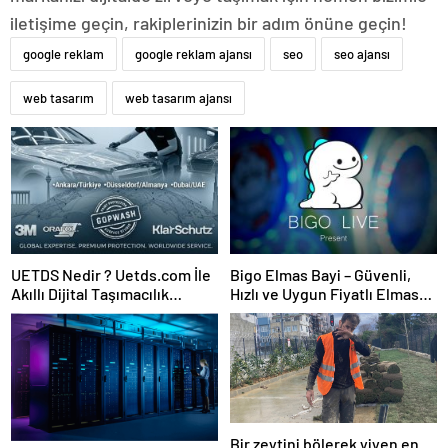
iletişime geçin, rakiplerinizin bir adım önüne geçin!
google reklam
google reklam ajansı
seo
seo ajansı
web tasarım
web tasarım ajansı
UETDS Nedir ? Uetds.com İle
Bigo Elmas Bayi – Güvenli,
Akıllı Dijital Taşımacılık
Hızlı ve Uygun Fiyatlı Elmas
Yazılımı
Satın Almanın Yeni Adresi
Bir zeytini bölerek yiyen en