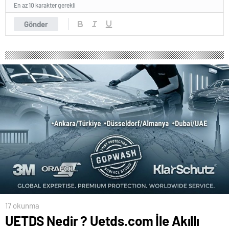
En az 10 karakter gerekli
Gönder
17 okunma
UETDS Nedir ? Uetds.com İle Akıllı