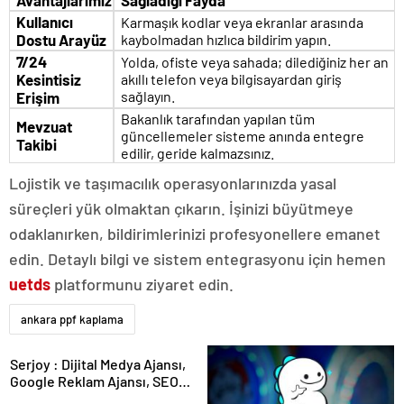
Avantajlarımız
Sağladığı Fayda
Kullanıcı
Karmaşık kodlar veya ekranlar arasında
Dostu Arayüz
kaybolmadan hızlıca bildirim yapın.
7/24
Yolda, ofiste veya sahada; dilediğiniz her an
Kesintisiz
akıllı telefon veya bilgisayardan giriş
sağlayın.
Erişim
Bakanlık tarafından yapılan tüm
Mevzuat
güncellemeler sisteme anında entegre
Takibi
edilir, geride kalmazsınız.
Lojistik ve taşımacılık operasyonlarınızda yasal
süreçleri yük olmaktan çıkarın. İşinizi büyütmeye
odaklanırken, bildirimlerinizi profesyonellere emanet
edin. Detaylı bilgi ve sistem entegrasyonu için hemen
uetds
platformunu ziyaret edin.
ankara ppf kaplama
Serjoy : Dijital Medya Ajansı,
Google Reklam Ajansı, SEO
Ajansı ve Web Tasarım Ajansı