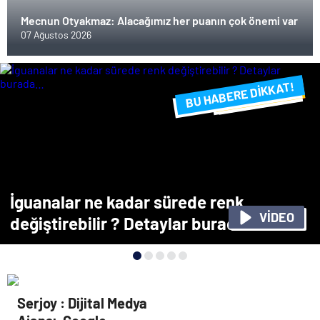
Mecnun Otyakmaz: Alacağımız her puanın çok önemi var
07 Ağustos 2026
BU HABERE DİKKAT!
FLAŞ FLAŞ...
SON DAKİKA
İguanalar ne kadar sürede renk
VİDEO
değiştirebilir ? Detaylar burada…
Serjoy : Dijital Medya