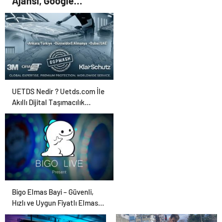
Ajansı, Google
Reklam Ajansı, SEO
Ajansı ve Web
Tasarım Ajansı
UETDS Nedir ? Uetds.com İle
Akıllı Dijital Taşımacılık
Yazılımı
Bigo Elmas Bayi – Güvenli,
Hızlı ve Uygun Fiyatlı Elmas
Satın Almanın Yeni Adresi