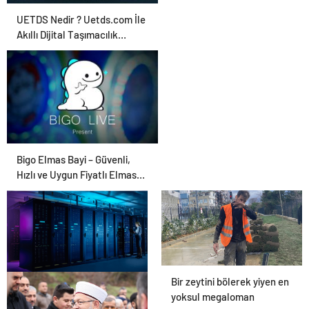
UETDS Nedir ? Uetds.com İle
Akıllı Dijital Taşımacılık
Yazılımı
Bigo Elmas Bayi – Güvenli,
Hızlı ve Uygun Fiyatlı Elmas
Satın Almanın Yeni Adresi
Bir zeytini bölerek yiyen en
Datahost İle Güvenilir
yoksul megaloman
Sunucu Hizmetleri