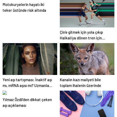
Motokuryelerin hayatı iki
teker üstünde risk altında
Çin’e gitmek için yola çıkıp
Halkalı’ya dönen tren için
açıklama
Yeni aşı tartışması: İnaktif aşı
Kanalın kazı maliyeti bile
mı, mRNA aşısı mı? Uzmanlar
toplam ihalenin üzerinde
yanıtladı…
Yılmaz Özdil’den dikkat çeken
aşı açıklaması