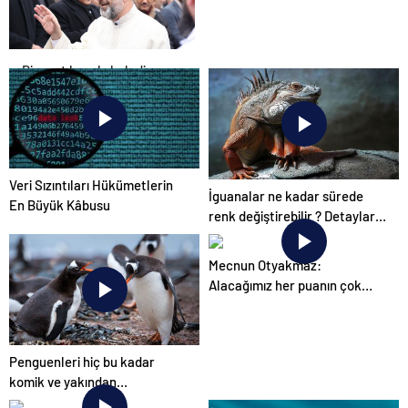
Diyanet hesabı belediyeye
yıktı
Veri Sızıntıları Hükümetlerin
İguanalar ne kadar sürede
En Büyük Kâbusu
renk değiştirebilir ? Detaylar
burada…
Mecnun Otyakmaz:
Alacağımız her puanın çok
önemi var
Penguenleri hiç bu kadar
komik ve yakından
görmemiştiniz