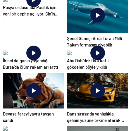
Rusya ordusunda Pasifik için
yeni bir cephe açılıyor. Çin’in
ilk tepkisi!
Şenol Güneş: Arda Turan Milli
Takım formasını giyebilir
İkinci dalganın yaşandığı
Abu Dabi’deki 144 katlı
Bursa’da ölüm rakamları arttı
gökdelen böyle yıkıldı
Devasa fareyi yavru tavşan
Dans sırasında yanlışlıkla
sandı
gelinin yüzüne tekme atarak
düğünü mahvetti