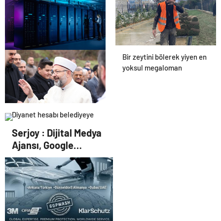
Bir zeytini bölerek yiyen en
Datahost İle Güvenilir
yoksul megaloman
Sunucu Hizmetleri
Diyanet hesabı belediyeye
yıktı
Serjoy : Dijital Medya
Ajansı, Google
Reklam Ajansı, SEO
Ajansı ve Web
Tasarım Ajansı