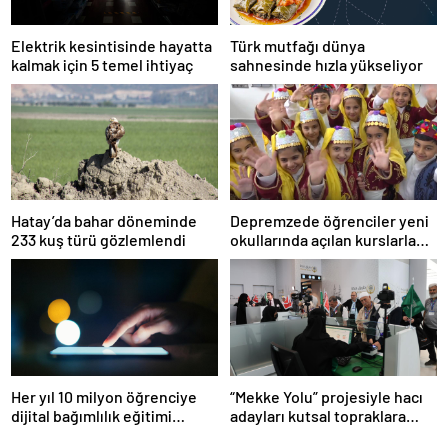
Elektrik kesintisinde hayatta
Türk mutfağı dünya
kalmak için 5 temel ihtiyaç
sahnesinde hızla yükseliyor
Hatay’da bahar döneminde
Depremzede öğrenciler yeni
233 kuş türü gözlemlendi
okullarında açılan kurslarla
sosyalleşiyor
Her yıl 10 milyon öğrenciye
“Mekke Yolu” projesiyle hacı
dijital bağımlılık eğitimi
adayları kutsal topraklara
veriliyor
beklemeden geçiyor