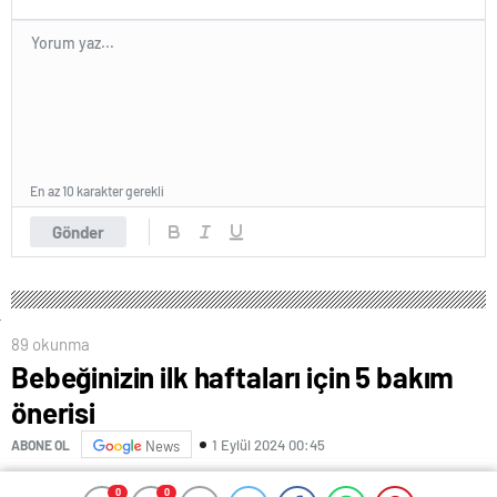
En az 10 karakter gerekli
Gönder
89 okunma
Bebeğinizin ilk haftaları için 5 bakım
önerisi
1 Eylül 2024 00:45
ABONE OL
News
0
0
0
0