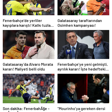
Fenerbahçe’de yerliler
Galatasaray taraftarından
kayıplara karıştı! Katkı tuzla
Osimhen kampanyası!
buz oldu
Galatasaray’da Alvaro Morata
Fenerbahçe’ye yeni gelmişti,
kararı! Maliyeti belli oldu
ayrılık kararı! İşte hedefteki
ilk yıldız
“Mourinho’ya gereken dersi
Son dakika: FenerbahÃ§e –