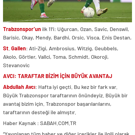
Trabzonspor’un
ilk 11’i: Uğurcan, Ozan, Savic, Denswil,
Barisic, Okay, Mendy, Bardhi, Orsic, Visca, Enis Destan,
St
.
Gallen
: Ati-Zigi, Ambrosius, Witzig, Geubbels,
Akolo, Görtler, Vallci, Toma, Schmidt, Okoroji,
Stevanovic
AVCI: TARAFTAR BİZİM İÇİN BÜYÜK AVANTAJ
Abdullah Avcı
: Hafta iyi geçti. Bu kez bir fark var.
Büyük Trabzonspor taraftarının önündeyiz. Büyük bir
avantaj bizim için. Trabzonspor başarılarılarını,
taraftarının desteği ile almıştır.
Haber Kaynak : SABAH.COM.TR
“Yayınlanan tüm haber ve diğer içerikler ile ilgili olarak