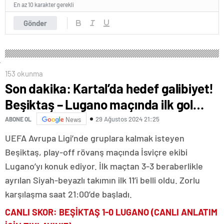
En az 10 karakter gerekli
Gönder
153 okunma
Son dakika: Kartal’da hedef galibiyet!
Beşiktaş – Lugano maçında ilk gol…
29 Ağustos 2024 21:25
ABONE OL
News
UEFA Avrupa Ligi’nde gruplara kalmak isteyen
Beşiktaş, play-off rövanş maçında İsviçre ekibi
Lugano’yı konuk ediyor. İlk maçtan 3-3 beraberlikle
ayrılan Siyah-beyazlı takımın ilk 11’i belli oldu. Zorlu
karşılaşma saat 21:00’de başladı.
CANLI SKOR: BEŞİKTAŞ 1-0 LUGANO (CANLI ANLATIM