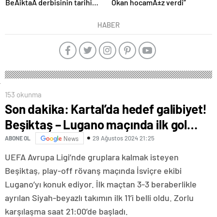
Okan hocamÄ±z verdi”
BeÅiktaÅ derbisinin tarihi
aÃ§Ä±klandÄ±
HABER
153 okunma
Son dakika: Kartal’da hedef galibiyet!
Beşiktaş – Lugano maçında ilk gol…
29 Ağustos 2024 21:25
ABONE OL
News
UEFA Avrupa Ligi’nde gruplara kalmak isteyen
Beşiktaş, play-off rövanş maçında İsviçre ekibi
Lugano’yı konuk ediyor. İlk maçtan 3-3 beraberlikle
ayrılan Siyah-beyazlı takımın ilk 11’i belli oldu. Zorlu
karşılaşma saat 21:00’de başladı.