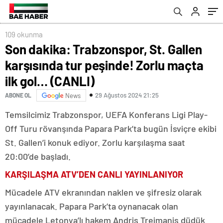
(CANLI)
109 okunma
Son dakika: Trabzonspor, St. Gallen
karşısında tur peşinde! Zorlu maçta
ilk gol… (CANLI)
29 Ağustos 2024 21:25
ABONE OL
News
Temsilcimiz Trabzonspor, UEFA Konferans Ligi Play-
Off Turu rövanşında Papara Park’ta bugün İsviçre ekibi
St. Gallen’i konuk ediyor. Zorlu karşılaşma saat
20:00’de başladı.
KARŞILAŞMA ATV’DEN CANLI YAYINLANIYOR
Mücadele ATV ekranından naklen ve şifresiz olarak
yayınlanacak. Papara Park’ta oynanacak olan
mücadele Letonya’lı hakem Andris Treimanis düdük