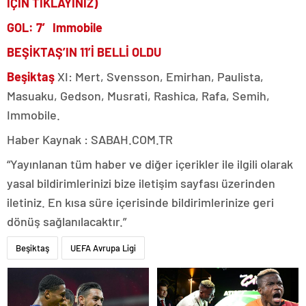
İÇİN TIKLAYINIZ)
GOL: 7′ Immobile
BEŞİKTAŞ’IN 11’İ BELLİ OLDU
Beşiktaş
XI: Mert, Svensson, Emirhan, Paulista,
Masuaku, Gedson, Musrati, Rashica, Rafa, Semih,
Immobile.
Haber Kaynak : SABAH.COM.TR
“Yayınlanan tüm haber ve diğer içerikler ile ilgili olarak
yasal bildirimlerinizi bize iletişim sayfası üzerinden
iletiniz. En kısa süre içerisinde bildirimlerinize geri
dönüş sağlanılacaktır.”
Beşiktaş
UEFA Avrupa Ligi