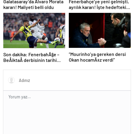
Galatasaray’da Alvaro Morata
Fenerbahçe’ye yeni gelmişti,
kararı! Maliyeti belli oldu
ayrılık kararı! İşte hedefteki
ilk yıldız
“Mourinho’ya gereken dersi
Son dakika: FenerbahÃ§e –
Okan hocamÄ±z verdi”
BeÅiktaÅ derbisinin tarihi
aÃ§Ä±klandÄ±