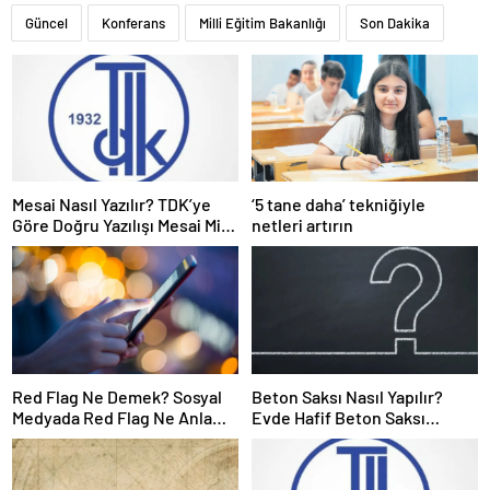
Güncel
Konferans
Milli Eğitim Bakanlığı
Son Dakika
Mesai Nasıl Yazılır? TDK’ye
‘5 tane daha’ tekniğiyle
Göre Doğru Yazılışı Mesai Mi,
netleri artırın
Mesayi Mi?
Red Flag Ne Demek? Sosyal
Beton Saksı Nasıl Yapılır?
Medyada Red Flag Ne Anlama
Evde Hafif Beton Saksı
Gelir?
Yapımı Malzemeleri