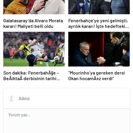
Galatasaray’da Alvaro Morata
Fenerbahçe’ye yeni gelmişti,
kararı! Maliyeti belli oldu
ayrılık kararı! İşte hedefteki
ilk yıldız
“Mourinho’ya gereken dersi
Son dakika: FenerbahÃ§e –
Okan hocamÄ±z verdi”
BeÅiktaÅ derbisinin tarihi
aÃ§Ä±klandÄ±