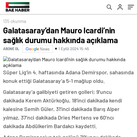
135 okunma
Galatasaray’dan Mauro Icardi’nin
sağlık durumu hakkında açıklama
1 Eylül 2024 15:45
ABONE OL
News
Süper Lig’in 4. haftasında Adana Demirspor, sahasında
konuk ettiği Galatasaray’a 5-1 mağlup oldu.
Galatasaray’a galibiyeti getiren golleri; 9’uncu
dakikada Kerem Aktürkoğlu, 18’inci dakikada kendi
kalesine Semih Güler, 31’inci dakikada Barış Alper
yılmaz, 37’nci dakikada Dries Mertens ve 60’ncı
dakikada Abdülkerim Bardakcı kaydetti.
Adana Demirspor’un tek golünü 79’uncu dakikada