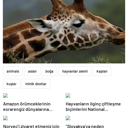
animals
aslan
boğa
hayvanlar alemi
kaplan
kuşlar
minik dostlar
Amazon örümceklerinin
Hayvanların ilginç çiftleşme
esrarengiz dünyalarına
biçimlerini National
gitmeye hazır olun.
Geographic görüntüledi.
Norveç’i ziyaret etmeniz için
“Slovakya’ya neden