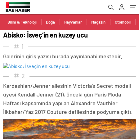
Bilim & Teknoloji
Doğa
Hayvanlar
Magazin
Otomobil
Abisko: İsveç’in en kuzey ucu
1
Galerinin giriş yazısı burada yayınlanabilmektedir.
2
Kardashian/Jenner ailesinin Victoria’s Secret modeli
üyesi Kendall Jenner (21), önceki gün Paris Moda
Haftası kapsamında yapılan Alexandre Vauthier
İlkbahar/Yaz 2017 Couture defilesinde podyuma çıktı.