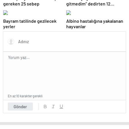
gereken 25 sebep
gitmedim” dedirten 12
fotoğraf
Bayram tatilinde gezilecek
Albino hastalığına yakalanan
yerler
hayvanlar
En az 10 karakter gerekli
Gönder