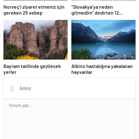
Norveç’i ziyaret etmeniz için
“Slovakya’ya neden
gereken 25 sebep
gitmedim” dedirten 12
fotoğraf
Bayram tatilinde gezilecek
Albino hastalığına yakalanan
yerler
hayvanlar