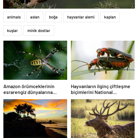
animals
aslan
boğa
hayvanlar alemi
kaplan
kuşlar
minik dostlar
Amazon örümceklerinin
Hayvanların ilginç çiftleşme
esrarengiz dünyalarına
biçimlerini National
gitmeye hazır olun.
Geographic görüntüledi.