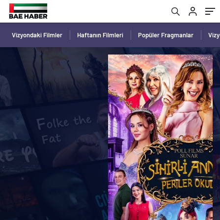
Vizyondaki Filmler
Haftanın Filmleri
Popüler Fragmanlar
Viz